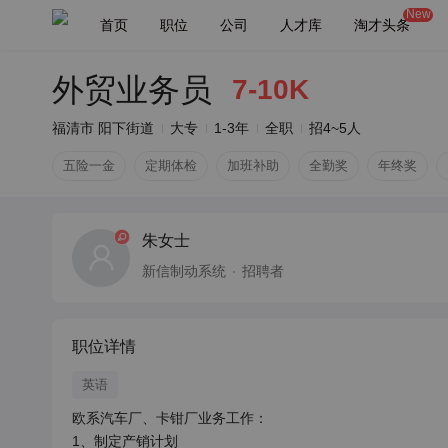
New
首页
职位
公司
人才库
淘才头条
外贸业务员
7-10K
福清市 阳下街道
大专
1-3年
全职
招4~5人
五险一金
定期体检
加班补助
全勤奖
年终奖
朱女士
新信制动系统
招聘者
职位详情
英语
欧系汽车厂、卡钳厂业务工作：

1、制定产销计划
