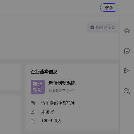
登录
职位已下架
企业基本信息
新信制动系统
新信
制动
在招职位
5
个
汽车零部件及配件
未填写
100-499人