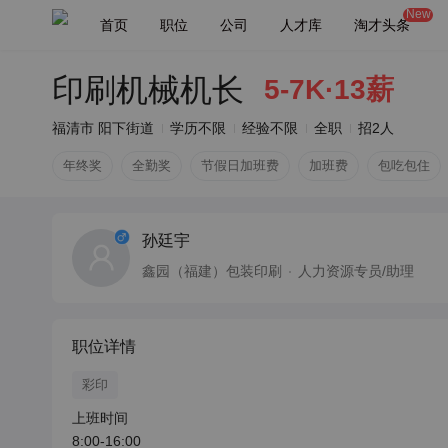
New
首页
职位
公司
人才库
淘才头条
印刷机械机长
5-7K·13薪
福清市 阳下街道
学历不限
经验不限
全职
招2人
年终奖
全勤奖
节假日加班费
加班费
包吃包住
孙廷宇
鑫园（福建）包装印刷
人力资源专员/助理
职位详情
彩印
上班时间

8:00-16:00
