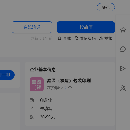
登录
在线沟通
投简历
更新：1年前
收藏
微信扫码
举报
企业基本信息
聊一聊
鑫园（福建）包装印刷
鑫园
（福
在招职位
2
个
印刷业
未填写
20-99人