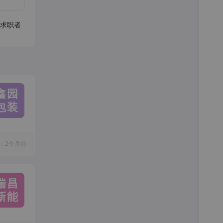
求职者
鑫园
包装
：2个月前
瑞昌
新能