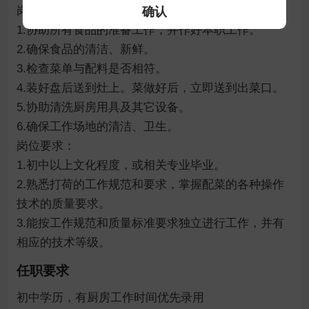
岗位职责：

确认
1.协助所有食品的准备工作，并作好本职工作。

2.确保食品的清洁、新鲜。

3.检查菜单与配料是否相符。

4.装好盘后送到灶上。菜做好后，立即送到出菜口。

5.协助清洗厨房用具及其它设备。

6.确保工作场地的清洁、卫生。

岗位要求：

1.初中以上文化程度，或相关专业毕业。

2.熟悉打荷的工作规范和要求，掌握配菜的各种操作
技术的质量要求。

3.能按工作规范和质量标准要求独立进行工作，并有
相应的技术等级。
任职要求
初中学历，有厨房工作时间优先录用