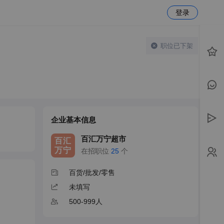
登录
职位已下架
企业基本信息
百汇万宁超市
百汇
万宁
在招职位
25
个
百货/批发/零售
未填写
500-999人