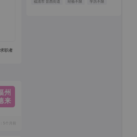
福清市 音西街道
经验不限
学历不限
求职者
福州
德来
：5个月前