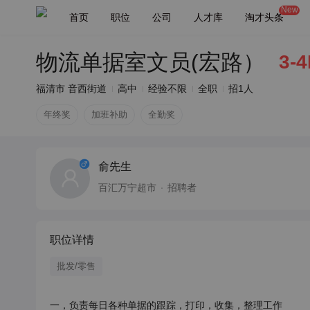
New
首页
职位
公司
人才库
淘才头条
物流单据室文员(宏路）
3-
福清市 音西街道
高中
经验不限
全职
招1人
年终奖
加班补助
全勤奖
俞先生
百汇万宁超市
招聘者
职位详情
批发/零售
一，负责每日各种单据的跟踪，打印，收集，整理工作
