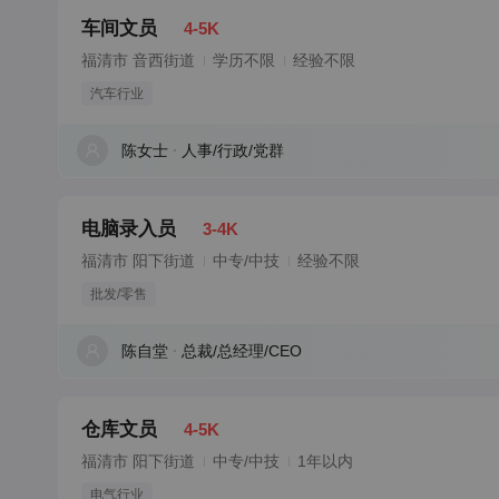
车间文员
4-5K
福清市 音西街道
学历不限
经验不限
汽车行业
陈女士
人事/行政/党群
电脑录入员
3-4K
福清市 阳下街道
中专/中技
经验不限
批发/零售
陈自堂
总裁/总经理/CEO
仓库文员
4-5K
福清市 阳下街道
中专/中技
1年以内
电气行业