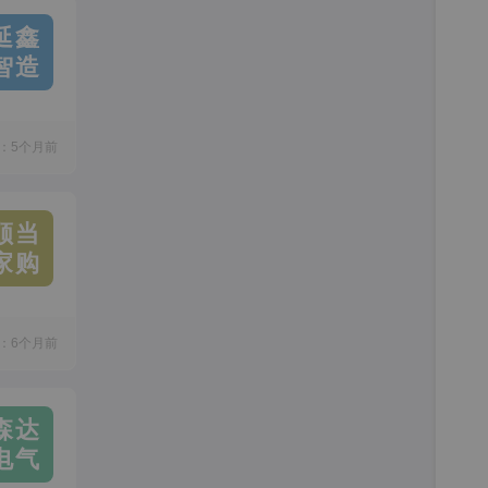
延鑫
智造
：5个月前
顺当
家购
：6个月前
森达
电气