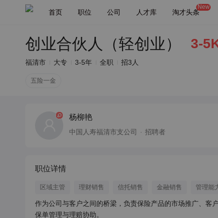
New
首页
职位
公司
人才库
淘才头条
创业合伙人（轻创业）
3-5
福清市
大专
3-5年
全职
招3人
五险一金
杨柳艳
中国人寿福清市支公司
招聘者
职位详情
区域主管
理财销售
信托销售
金融销售
管理能
作为公司与客户之间的桥梁，负责保险产品的市场推广、客
保单管理与理赔协助。
