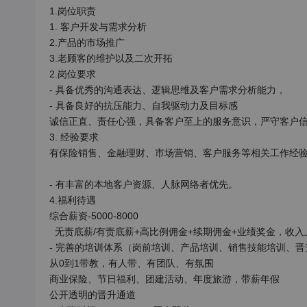
1.岗位职责

1. 客户开发与需求分析

2.产品的市场推广

3.老顾客的维护以及二次开拓

2.岗位要求

- 具备优秀的沟通表达、逻辑思维及客户需求分析能力，

- 具备良好的抗压能力、自我驱动力及目标感

​诚信正直、责任心强，具备客户至上的服务意识，严守客户信
3. 经验要求

​有保险销售、金融理财、市场营销、客户服务等相关工作经验
- 有丰富的本地客户资源、人脉网络者优先。

4.福利待遇

综合薪资-5000-8000

  无责底薪/有责底薪+高比例佣金+续期佣金+业绩奖金，收入上不封顶，多劳多得

​- 完善的培训体系（岗前培训、产品培训、销售技能培训、晋
从0到1带教，有人带、有团队、有氛围

​商业保险、节日福利、团建活动、年度旅游，带薪年假

​公开透明的晋升通道
