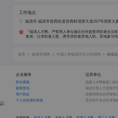
工作地点
福清市 福清市音西街道音西村清荣大道257号清荣大
『福清人才网』严禁用人单位做出任何损害求职者合法权
集资、让求职者入股、诱导求职者异地入职、异地参与培
首页
>
福清市招聘
>
中国人寿福清市支公司招聘
>
创业合
企业服务
运营单位
职位搜索
福建人才网集团 | 福
新闻资讯
福清立普人力资源开
用户协议
违规招聘信息举报电话：0
个人信息保护政策
违法和不良信息举报邮箱：
友情链接
福清人才网
泉州人才网
平潭人才网
厦门人才网