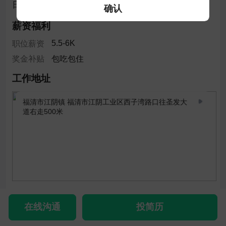
日三餐，具有10年以上小锅菜厨师工作经验者优先。
确认
薪资福利
5.5-6K
职位薪资
奖金补贴
包吃包住
工作地址
福清市江阴镇 福清市江阴工业区西子湾路口往圣发大
道右走500米
距住址 - km，公交 - 分钟
查看通勤时间
在线沟通
投简历