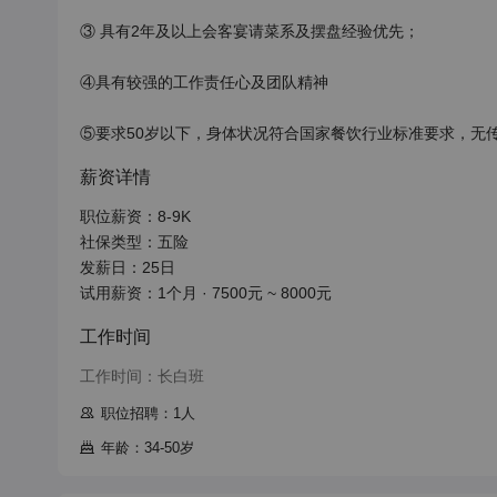
③ 具有2年及以上会客宴请菜系及摆盘经验优先；

④具有较强的工作责任心及团队精神

⑤要求50岁以下，身体状况符合国家餐饮行业标准要求，无
薪资详情
职位薪资：8-9K

社保类型：五险

发薪日：25日

试用薪资：1个月 · 7500元 ~ 8000元
工作时间
工作时间：长白班
职位招聘：1人
年龄：34-50岁