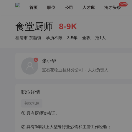
New
首页
职位
公司
人才库
淘才头条
食堂厨师
8-9K
福清市 东瀚镇
学历不限
3-5年
全职
招1人
张小华
宝石花物业桂林分公司
人力负责人
职位详情
包吃包住
① 具有厨师资格证。

② 具有3年以上大型餐行业炒锅和主管工作经验；
