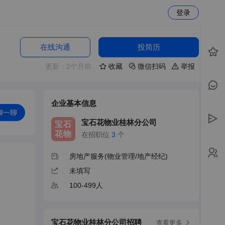
登录
在线沟通
投简历
更新：2个月前
收藏
微信扫码
举报
企业基本信息
聊一聊
宝石花物业桂林分公司
宝石
花物
在招职位
3
个
房地产服务(物业管理/地产经纪)
未填写
100-499人
宝石花物业桂林分公司招聘
查看更多