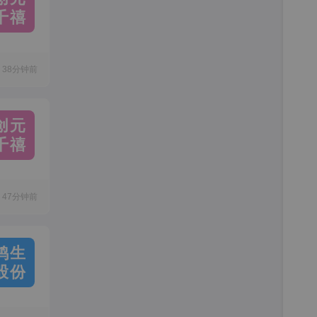
千禧
38分钟前
创元
千禧
47分钟前
鸿生
股份