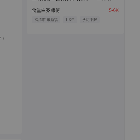
食堂白案师傅
5-6K
福清市 东瀚镇
1-3年
学历不限
录；