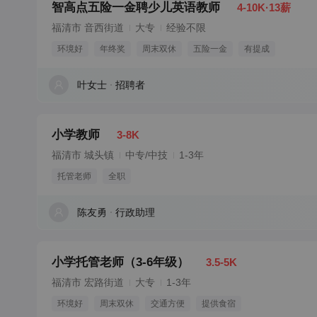
智高点五险一金聘少儿英语教师
4-10K·13薪
福清市 音西街道
大专
经验不限
环境好
年终奖
周末双休
五险一金
有提成
叶女士
招聘者
小学教师
3-8K
福清市 城头镇
中专/中技
1-3年
托管老师
全职
陈友勇
行政助理
小学托管老师（3-6年级）
3.5-5K
福清市 宏路街道
大专
1-3年
环境好
周末双休
交通方便
提供食宿