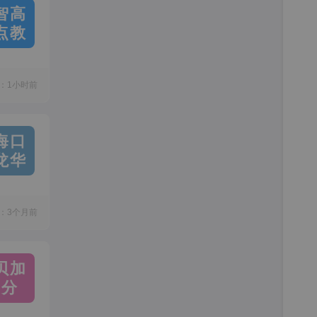
智高
点教
：1小时前
海口
龙华
：3个月前
贝加
分