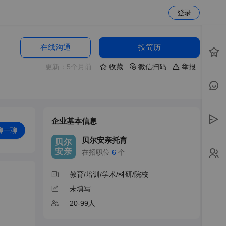
登录
在线沟通
投简历
更新：5个月前
收藏
微信扫码
举报
企业基本信息
聊一聊
贝尔安亲托育
贝尔
安亲
在招职位
6
个
教育/培训/学术/科研/院校
未填写
20-99人