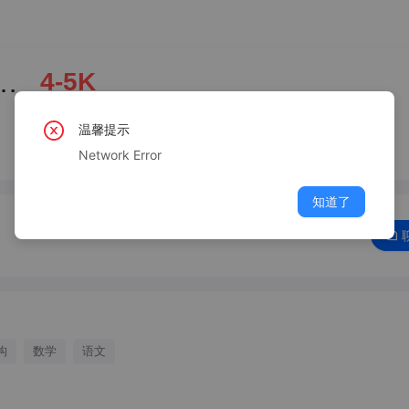
区托管老师双休包食宿
4-5K
温馨提示
Network Error
知道了
构
数学
语文