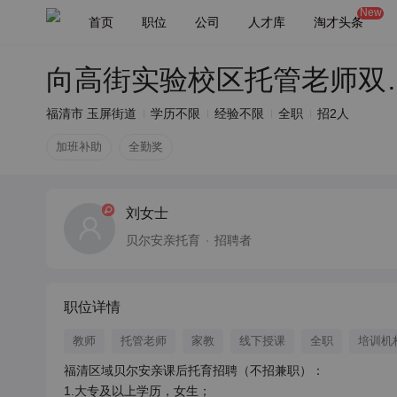
New
首页
职位
公司
人才库
淘才头条
向高街实验校
福清市 玉屏街道
学历不限
经验不限
全职
招2人
加班补助
全勤奖
刘女士
贝尔安亲托育
招聘者
职位详情
教师
托管老师
家教
线下授课
全职
培训机
福清区域贝尔安亲课后托育招聘（不招兼职）：

1.大专及以上学历，女生；
