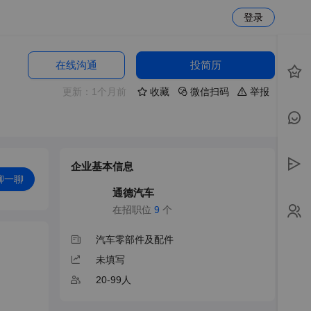
登录
在线沟通
投简历
更新：1个月前
收藏
微信扫码
举报
企业基本信息
聊一聊
通德汽车
通德
汽车
在招职位
9
个
汽车零部件及配件
未填写
20-99人