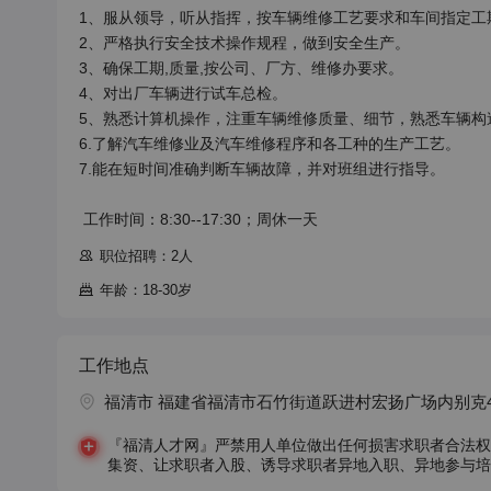
1、服从领导，听从指挥，按车辆维修工艺要求和车间指定工
2、严格执行安全技术操作规程，做到安全生产。

3、确保工期,质量,按公司、厂方、维修办要求。

4、对出厂车辆进行试车总检。

5、熟悉计算机操作，注重车辆维修质量、细节，熟悉车辆构造
6.了解汽车维修业及汽车维修程序和各工种的生产工艺。

7.能在短时间准确判断车辆故障，并对班组进行指导。

 工作时间：8:30--17:30；周休一天
职位招聘：2人
年龄：18-30岁
工作地点
福清市 福建省福清市石竹街道跃进村宏扬广场内别克
『福清人才网』严禁用人单位做出任何损害求职者合法权
集资、让求职者入股、诱导求职者异地入职、异地参与培