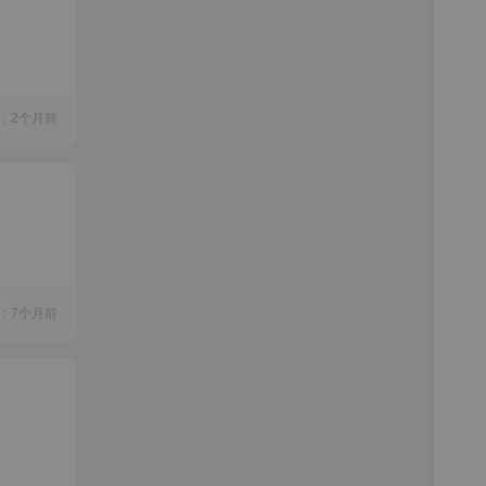
仁晖
贸易
：2个月前
福州
合森
：7个月前
宝马
4S