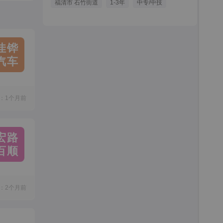
福清市 石竹街道
1-3年
中专/中技
佳铧
汽车
：1个月前
宏路
百顺
：2个月前