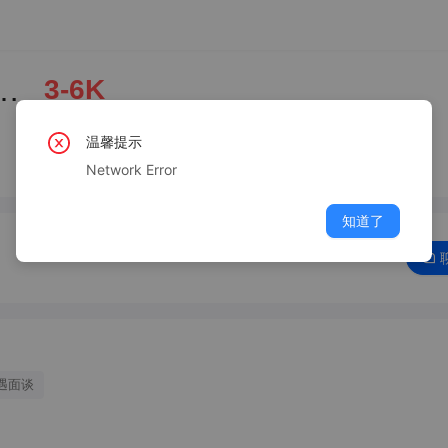
汽传祺机修中工、学徒
3-6K
温馨提示
Network Error
知道了
遇面谈