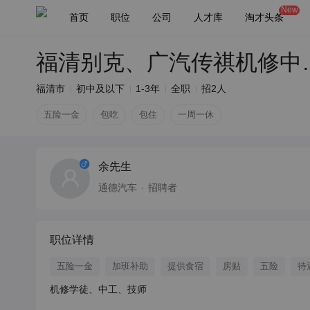
New
首页
职位
公司
人才库
淘才头条
福清别克、广
福清市
初中及以下
1-3年
全职
招2人
五险一金
包吃
包住
一周一休
余先生
通德汽车
招聘者
职位详情
五险一金
加班补助
提供食宿
房贴
五险
待
机修学徒、中工、技师
