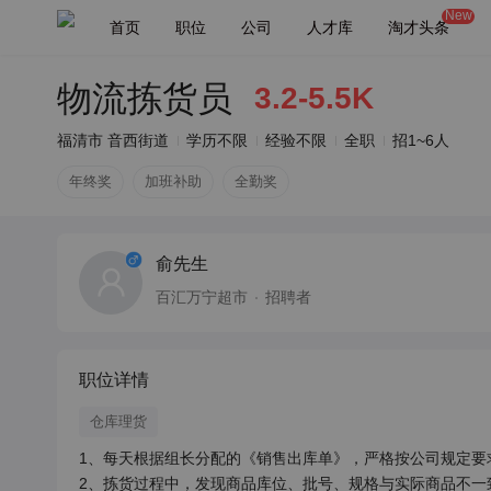
New
首页
职位
公司
人才库
淘才头条
物流拣货员
3.2-5.5K
福清市 音西街道
学历不限
经验不限
全职
招1~6人
年终奖
加班补助
全勤奖
俞先生
百汇万宁超市
招聘者
职位详情
仓库理货
1、每天根据组长分配的《销售出库单》，严格按公司规定要
2、拣货过程中，发现商品库位、批号、规格与实际商品不一