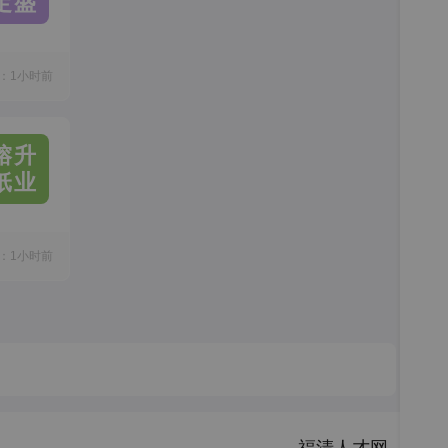
定盛
：1小时前
榕升
纸业
：1小时前