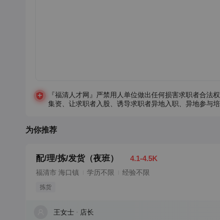
『福清人才网』严禁用人单位做出任何损害求职者合法权
集资、让求职者入股、诱导求职者异地入职、异地参与培
为你推荐
配/理/拣/发货（夜班）
4.1-4.5K
福清市 海口镇
学历不限
经验不限
拣货
王女士
店长