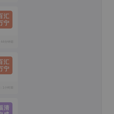
百汇
万宁
44分钟前
百汇
万宁
：1小时前
福清