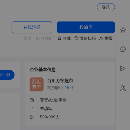
登录
在线沟通
投简历
更新：57分钟前
收藏
微信扫码
举报
企业基本信息
聊一聊
百汇万宁超市
百汇
万宁
在招职位
25
个
百货/批发/零售
未填写
500-999人