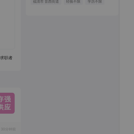
福清市 音西街道
经验不限
学历不限
求职者
存强
供应
30分钟前