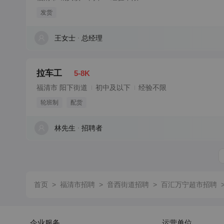
发货
王女士
总经理
拉车工
5-8K
福清市 阳下街道
初中及以下
经验不限
轮班制
配货
林先生
招聘者
首页
>
福清市招聘
>
音西街道招聘
>
百汇万宁超市招聘
企业服务
运营单位