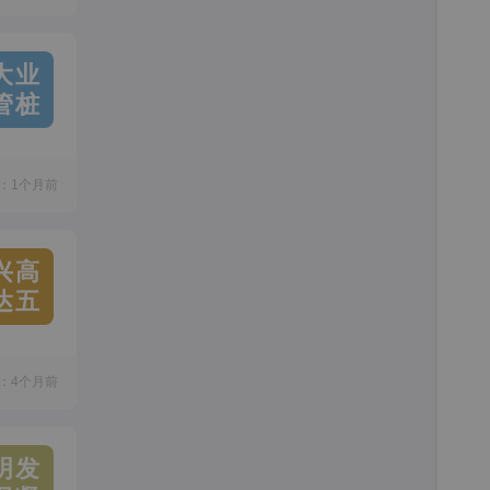
大业
管桩
：1个月前
兴高
达五
：4个月前
明发