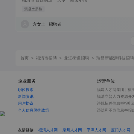
福清市 音西街道
大专
经验不限
混凝土质检
方女士
招聘者
首页
>
福清市招聘
>
龙江街道招聘
>
瑞昌新能源科技招聘
企业服务
运营单位
职位搜索
福建人才网集团 | 福
新闻资讯
福清立普人力资源开
用户协议
违规招聘信息举报电话：0
个人信息保护政策
违法和不良信息举报邮箱：
友情链接
福清人才网
泉州人才网
平潭人才网
厦门人才网