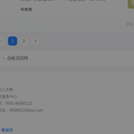
年终奖
更新
1
2
>
品检员招聘
清人才网
发服务中心
591-86060123
86060123@qq.com
看福清