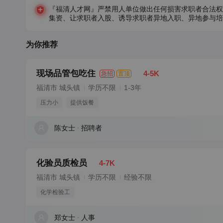
『福清人才网』严禁用人单位做出任何损害求职者合法权
集资、让求职者入股、诱导求职者异地入职、异地参与培
为你推荐
现场品管包吃住
4-5K
急招
置顶
福清市 城头镇
学历不限
1-3年
压力小
提供饭餐
陈女士
招聘者
化验员质检员
4-7K
福清市 城头镇
学历不限
经验不限
化学检验工
郑女士
人事