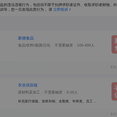
益的违法违规行为，包括但不限于扣押求职者证件、收取求职者财物、向
训等，您一旦发现此类行为， 请 
立即投诉
新德食品
食品/饮料/烟酒/日化
不需要融资
100-499人
更新
衣谷供应链
原材料及加工
不需要融资
0-20人
补充医疗保险、加班补助、全勤奖、年终奖、员工旅游、包吃、节日福利、包住
更新