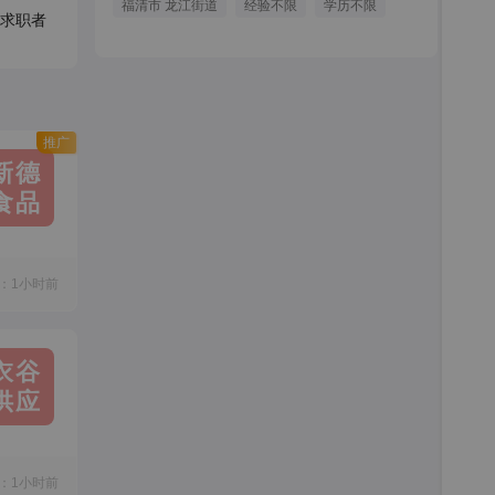
福清市 龙江街道
经验不限
学历不限
求职者
推广
新德
食品
：1小时前
衣谷
供应
：1小时前