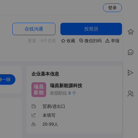
登录
在线沟通
投简历
更新：9个月前
收藏
微信扫码
举报
企业基本信息
聊一聊
瑞昌新能源科技
瑞昌
新能
在招职位
8
个
贸易/进出口
未填写
20-99人