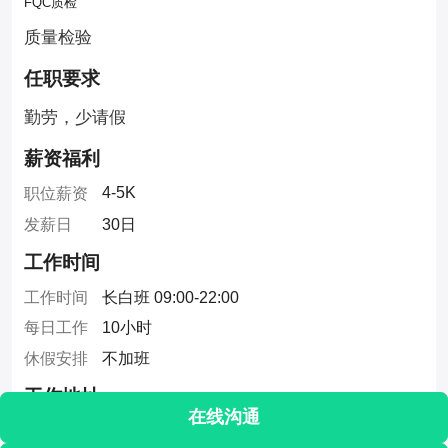
FQC质检
质量检验
任职要求
勤劳，少请假
薪资福利
4-5K
职位薪资
发薪日
30日
工作时间
工作时间
长白班 09:00-22:00
每日工作
10小时
休假安排
不加班
工作地址
在线沟通
福清市江阴镇 福清市江阴镇南曹村587号