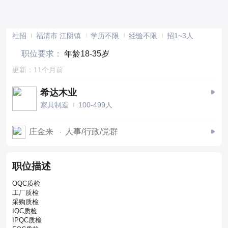
4-5K
QC质检
社招
福清市 江阴镇
学历不限
经验不限
招1~3人
职位要求：
年龄18-35岁
更新：11个月前
希达木业
家具制造
100-499人
庄金来
人事/行政/党群
职位描述
OQC质检
工厂质检
采购质检
IQC质检
IPQC质检