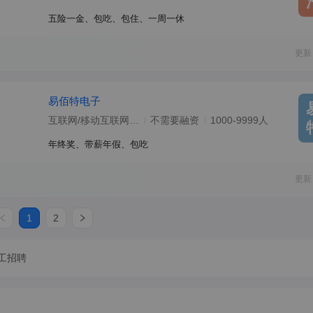
五险一金、包吃、包住、一周一休
更新
易佰特电子
互联网/移动互联网/电子商务
不需要融资
1000-9999人
年终奖、带薪年假、包吃
更新
1
2
工招聘