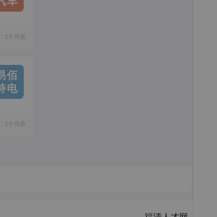
汽车
：1个月前
易佰
特电
：1个月前