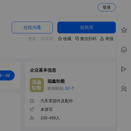
登录
在线沟通
投简历
更新：28天前
收藏
微信扫码
举报
企业基本信息
聊一聊
福鑫轮毂
福鑫
轮毂
在招职位
10
个
汽车零部件及配件
未填写
100-499人