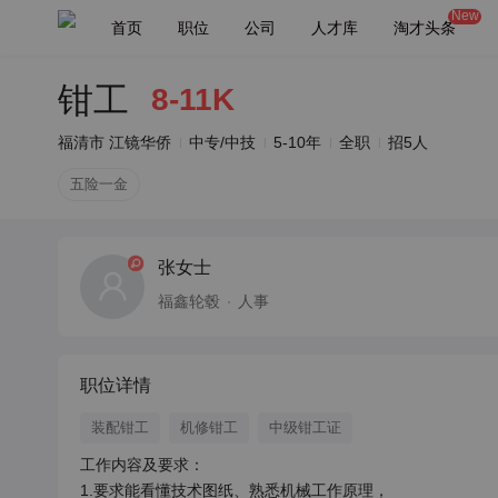
New
首页
职位
公司
人才库
淘才头条
钳工
8-11K
福清市 江镜华侨
中专/中技
5-10年
全职
招5人
五险一金
张女士
福鑫轮毂
人事
职位详情
装配钳工
机修钳工
中级钳工证
工作内容及要求：

1.要求能看懂技术图纸、熟悉机械工作原理，
