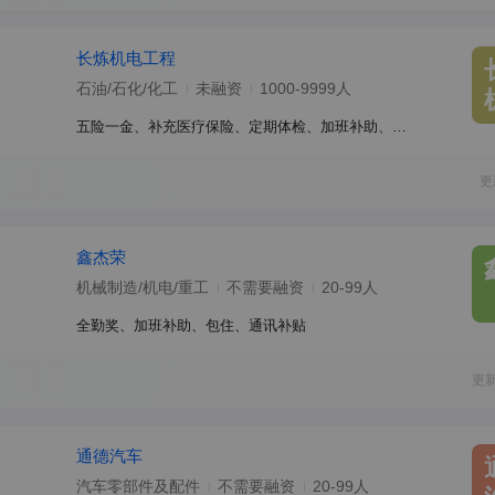
长炼机电工程
石油/石化/化工
未融资
1000-9999人
五险一金、补充医疗保险、定期体检、加班补助、年终奖、带薪年假、员工旅游、免费班车、餐补、交通补助、包吃、节日福利、住房补贴、包住
更
鑫杰荣
机械制造/机电/重工
不需要融资
20-99人
全勤奖、加班补助、包住、通讯补贴
更
通德汽车
汽车零部件及配件
不需要融资
20-99人