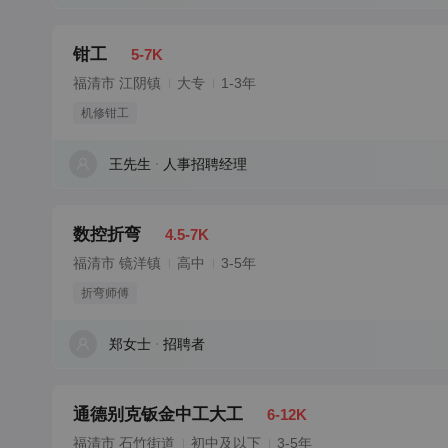
钳工
5-7K
福清市 江阴镇
大专
1-3年
机修钳工
王先生
人事招聘经理
数控折弯
4.5-7K
福清市 镜洋镇
高中
3-5年
折弯师傅
郑女士
招聘者
通德别克钣金中工大工
6-12K
福清市 石竹街道
初中及以下
3-5年