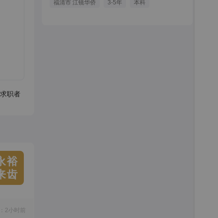
福清市 江镜华侨
3-5年
本科
求职者
永裕
来齿
：2小时前