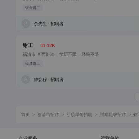
钣金钳工
余先生
招聘者
钳工
11-12K
福清市 音西街道
学历不限
经验不限
模具钳工
曾焕程
招聘者
首页
>
福清市招聘
>
江镜华侨招聘
>
福鑫轮毂招聘
>
钳
企业服务
运营单位