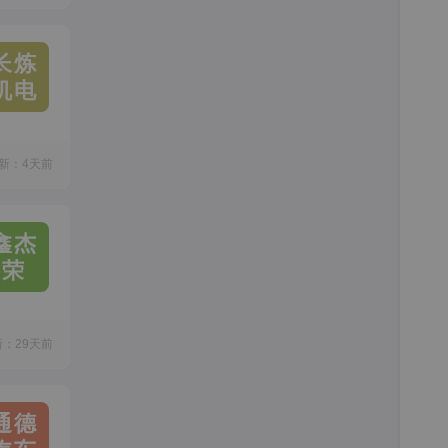
长炼
机电
新：4天前
鑫杰
荣
新：29天前
通德