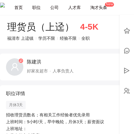
New
首页
职位
公司
人才库
淘才头条
理货员（上迳）
4-5K
福清市 上迳镇
学历不限
经验不限
全职
陈建洪
好家友超市
人事负责人
职位详情
月休3天
招收理货员数名；有相关工作经验者优先录用

上班时间：9小时/天，早中晚轮，月休3天；薪资面议

上班地址：
