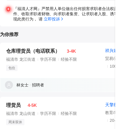
『福清人才网』严禁用人单位做出任何损害求职者合法权益的违
件、收取求职者财物、向求职者集资、让求职者入股、诱导求职
现此类行为， 请 
立即投诉
为你推荐
祥兴箱包集
仓库理货员（电话联系）
3-4K
贸易/进出口
福清市 龙江街道
学历不限
经验不限
1000-999
包住
林女士
招聘者
天擎教育
理货员
4-5K
福清市 龙山街道
学历不限
经验不限
20-99人
周末双休