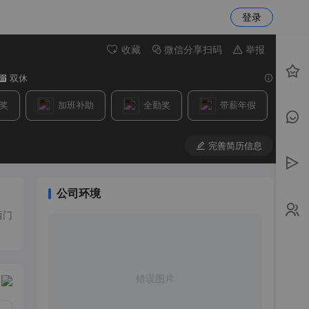
登录
收藏
微信分享扫码
举报
双休
奖
加班补助
全勤奖
带薪年假
完善简历信息
公司环境
西门
错误图片
：