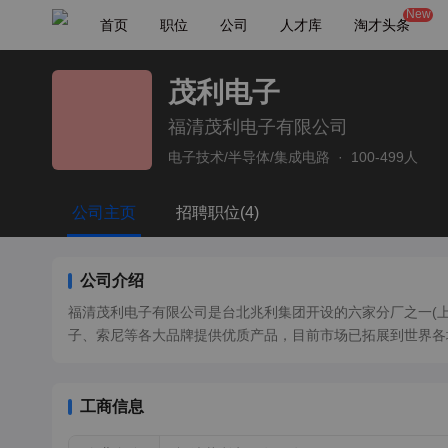
New
首页
职位
公司
人才库
淘才头条
茂利电子
福清茂利电子有限公司
电子技术/半导体/集成电路
·
100-499人
公司主页
招聘职位(4)
公司介绍
福清茂利电子有限公司是台北兆利集团开设的六家分厂之一(
子、索尼等各大品牌提供优质产品，目前市场已拓展到世界各
工商信息