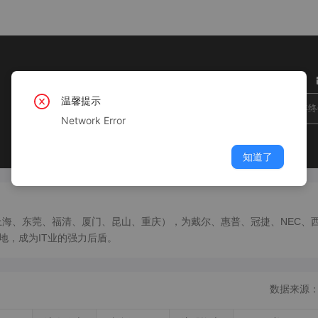
07:50-17:20
温馨提示
年终
Network Error
知道了
上海、东莞、福清、厦门、昆山、重庆），为戴尔、惠普、冠捷、NEC、
地，成为IT业的强力后盾。
数据来源