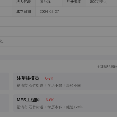
法人代表
张台沅
注册资本
800万美元
成立日期
2004-02-27
承。
全部招聘职
注塑挂模员
6-7K
福清市 石竹街道
学历不限
经验不限
MES工程師
6-8K
福清市 石竹街道
学历本科
经验1-3年