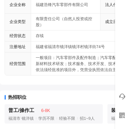
企业全称
福建浩锋汽车零部件有限公司
法人代表
有限责任公司（自然人投资或控
企业类型
成立日期
股）
经营状态
存续
注册地址
福建省福清市镜洋镇镜洋村镜洋街74号
一般项目：汽车零部件及配件制造；汽车零配件批发
经营范围
新材料技术研发；技术服务、技术开发、技术咨询、
依法须经批准的项目外，凭营业执照依法自主开展经
热招职位
普工/操作工
装配工
6-8K
福清市 镜洋镇
学历不限
经验不限
招1~9人
福清市 