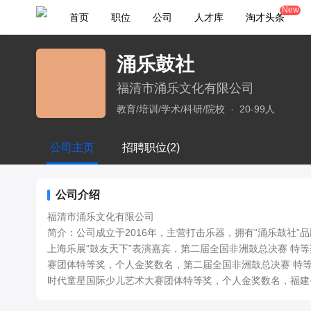
New
首页
职位
公司
人才库
淘才头条
涌乐鼓社
福清市涌乐文化有限公司
教育/培训/学术/科研/院校
·
20-99人
公司主页
招聘职位(2)
公司介绍
福清市涌乐文化有限公司

简介：公司成立于2016年，主营打击乐器，拥有“涌乐鼓社”
上海乐展“鼓友天下”表演嘉宾，第二届全国非洲鼓总决赛 特
赛团体特等奖，个人金奖数名，第二届全国非洲鼓总决赛 特等奖 
时代童星国际少儿艺术大赛团体特等奖，个人金奖数名，福建
会福清指定考点，福清流行音乐协会会员单位，福清市打击乐