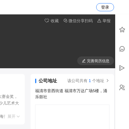
登录
收藏
微信分享扫码
举报
完善简历信息
公司地址
该公司共有
1
个地址
福清市音西街道 福清市万达广场5楼，涌
大赛金奖，
乐鼓社
际少儿艺术大
海打击乐协
展开