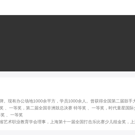
品牌。现有办公场地1000余平方，学员1000余人。曾获得全国第二届鼓手
等奖 、一等奖，第二届全国非洲鼓总决赛 特等奖 、一等奖，时代童星国
、一等奖

省艺术职业教育学会理事，上海第十一届全国打击乐比赛少儿组金奖，上
学会副会长单位。