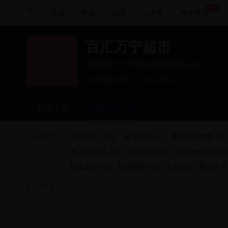
New
首页
职位
公司
人才库
淘才头条
百汇万宁超市
福建省汇宁商业管理有限公司
百货/批发/零售
·
500-999人
公司主页
招聘职位(25)
职位类型：
全部职位 (25)
督导巡店 (1)
配/理/拣/发货 (4)
普工/操作工 (2)
门店店长 (1)
物流/仓储项目经理
物流监管 (1)
物流经理 (1)
企划 (1)
机动车司机
职位筛选：
工作地区
工作经验