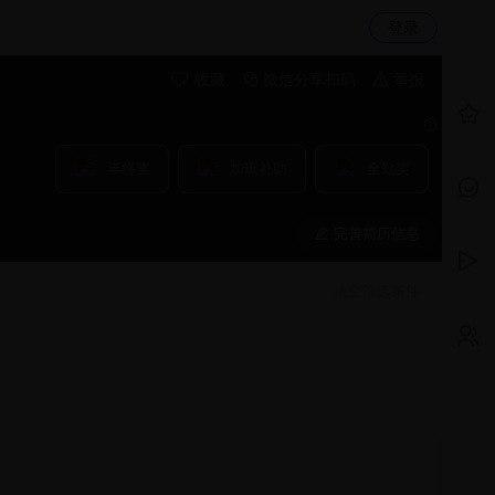
登录
收藏
微信分享扫码
举报
年终奖
加班补助
全勤奖
完善简历信息
清空筛选条件