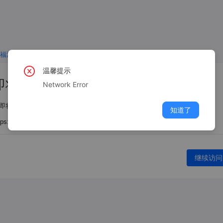
温馨提示
即将离开福清人才网
Network Error
即将离开福清人才网，请注意您的账号和财产安全。
知道了
tps://vorota-kalitki.ru/A9JrTVn/HeOiF4F.html
继续访问