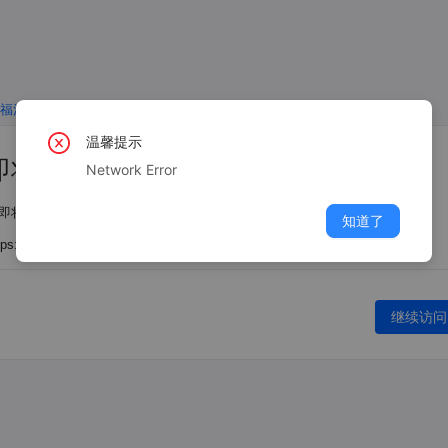
温馨提示
即将离开福清人才网
Network Error
即将离开福清人才网，请注意您的账号和财产安全。
知道了
tps://vorota-kalitki.ru/4DLf4gu/ACl1BBe.html
继续访问