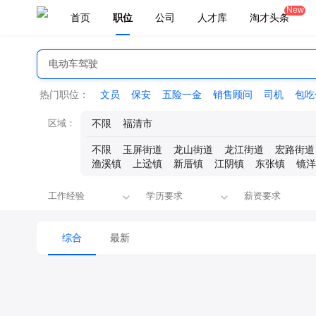
New
首页
职位
公司
人才库
淘才头条
热门职位：
文员
保安
五险一金
销售顾问
司机
包吃
区域：
不限
福清市
不限
玉屏街道
龙山街道
龙江街道
宏路街道
渔溪镇
上迳镇
新厝镇
江阴镇
东张镇
镜洋
工作经验
学历要求
薪资要求
综合
最新