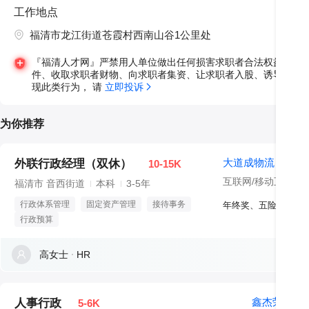
工作地点
福清市龙江街道苍霞村西南山谷1公里处
『福清人才网』严禁用人单位做出任何损害求职者合法权益的违
件、收取求职者财物、向求职者集资、让求职者入股、诱导求职
现此类行为， 请 
立即投诉
为你推荐
大道成物流
外联行政经理（双休）
10-15K
互联网/移动互联网
福清市 音西街道
本科
3-5年
行政体系管理
固定资产管理
接待事务
行政预算
高女士
HR
鑫杰荣
人事行政
5-6K