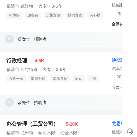
机械制造/机
福清市 镜洋镇
大专
3-5年
20-99人
环境好
加班费
交通方便
提供食宿
有补助
全勤奖、加班
郑女士
招聘者
通德汽车
行政经理
4-5K
汽车零部件
福清市 石竹街道
大专
3-5年
20-99人
五险一金
加班补助
提供食宿
房贴
五险
五险一金、包
余先生
招聘者
龙恩机动车
办公管理（工贸公司）
5-10K
检测/认证
福清市 龙田镇
学历不限
经验不限