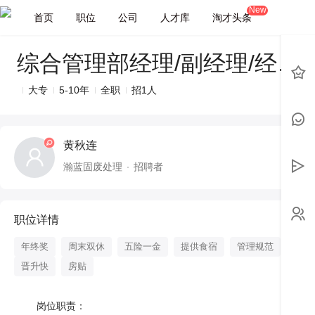
New
首页
职位
公司
人才库
淘才头条
综合管理部经理/副经理/经理助理（人力资源及行政方向）
大专
5-10年
全职
招1人
黄秋连
瀚蓝固废处理
招聘者
职位详情
年终奖
周末双休
五险一金
提供食宿
管理规范
带薪
晋升快
房贴
	岗位职责：
