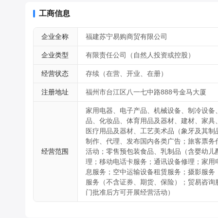
理；网上销售汽车；互联网信息服务；空中运输设备租赁服务
投资咨询服务（不含证券、期货、保险）；贸易咨询服务；企
工商信息
可开展经营活动）
企业全称
福建苏宁易购商贸有限公司
企业类型
有限责任公司（自然人投资或控股）
经营状态
存续（在营、开业、在册）
注册地址
福州市台江区八一七中路888号金马大厦
家用电器、电子产品、机械设备、制冷设备
品、化妆品、体育用品及器材、建材、家具
医疗用品及器材、工艺美术品（象牙及其制
制作、代理、发布国内各类广告；旅客票务
经营范围
活动；零售预包装食品、乳制品（含婴幼儿
理；移动电话卡服务；通讯设备修理；家用
息服务；空中运输设备租赁服务；摄影服务
服务（不含证券、期货、保险）；贸易咨询
门批准后方可开展经营活动）