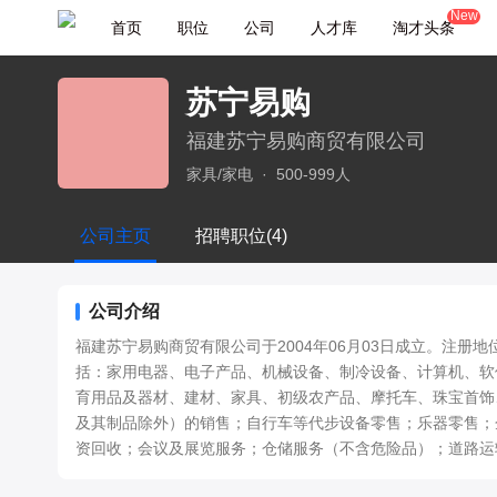
New
首页
职位
公司
人才库
淘才头条
苏宁易购
福建苏宁易购商贸有限公司
家具/家电
·
500-999人
公司主页
招聘职位(4)
公司介绍
福建苏宁易购商贸有限公司于2004年06月03日成立。注册
括：家用电器、电子产品、机械设备、制冷设备、计算机、软
育用品及器材、建材、家具、初级农产品、摩托车、珠宝首饰
及其制品除外）的销售；自行车等代步设备零售；乐器零售；
资回收；会议及展览服务；仓储服务（不含危险品）；道路运
刊、音像制品及电子出版物的零售；网上贸易代理；移动电话