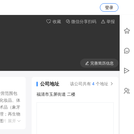
登录
收藏
微信分享扫码
举报
完善简历信息
公司地址
该公司共有
4
个地址
经营范围包
福清市玉屏街道 二楼
化妆品、体
术品（象牙
理；再生物
图书、报
展开
助设备修