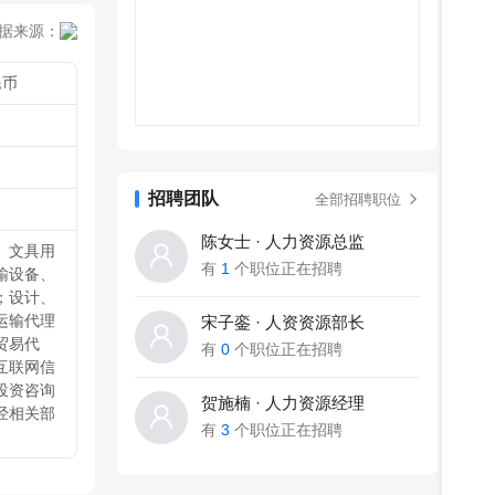
咨询服务；
门批准后方
据来源：
民币
招聘团队
全部招聘职位
陈女士 · 人力资源总监
、文具用
有
1
个职位正在招聘
输设备、
；设计、
运输代理
宋子銮 · 人资资源部长
贸易代
有
0
个职位正在招聘
互联网信
投资咨询
贺施楠 · 人力资源经理
经相关部
有
3
个职位正在招聘