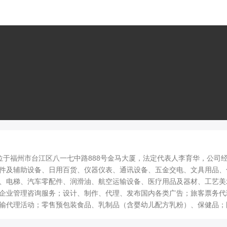
地位于福州市台江区八一七中路888号金马大厦，法定代表人李育华，公司
件及辅助设备、日用百货、仪器仪表、通讯设备、五金交电、文具用品、
、电梯、汽车零配件、润滑油、航空运输设备、医疗用品及器材、工艺美
企业管理咨询服务；设计、制作、代理、发布国内各类广告；旅客票务代
输代理活动；零售预包装食品、乳制品（含婴幼儿配方乳粉）、保健品；
卡服务；通讯设备修理；家用电器、制冷设备的安装及维修；计算机和辅